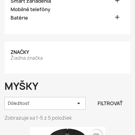

Smart zariadenia
Mobilné telefóny

Batérie
ZNAČKY
Žiadna značka
MYŠKY

FILTROVAŤ
Dôležitosť
Zobrazuje sa 1-5 z 5 položiek