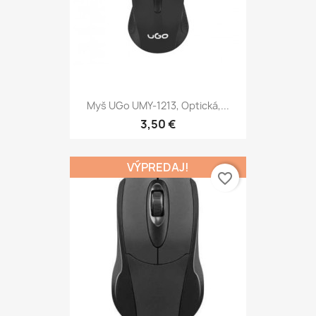
Myš UGo UMY-1213, Optická,...
3,50 €
VÝPREDAJ!
favorite_border