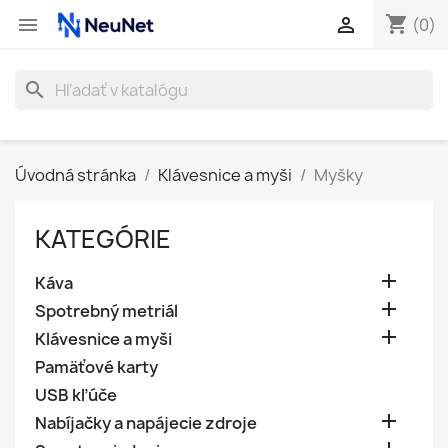
shopping_cart


(0)
search
Úvodná stránka
Klávesnice a myši
Myšky
KATEGÓRIE

Káva

Spotrebný metriál

Klávesnice a myši
Pamäťové karty
USB kľúče

Nabíjačky a napájecie zdroje