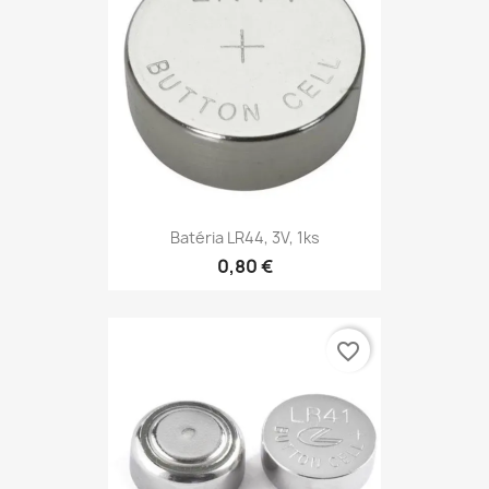
Batéria LR44, 3V, 1ks
0,80 €
favorite_border