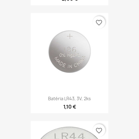
favorite_border
Batéria LR43, 3V, 2ks
1,10 €
favorite_border