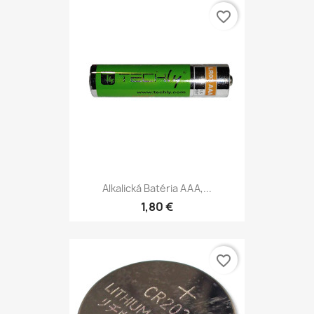
favorite_border
Alkalická Batéria AAA,...
1,80 €
favorite_border