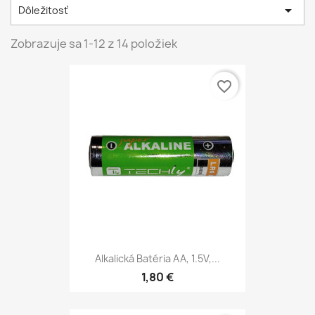

Dôležitosť
Zobrazuje sa 1-12 z 14 položiek
favorite_border
Alkalická Batéria AA, 1.5V,...
1,80 €