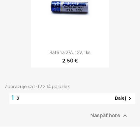
Batéria 27A, 12V, 1ks
2,50 €
Zobrazuje sa 1-12 z 14 položiek
1

Ďalej
2
Naspäť hore
