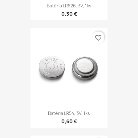
Batéria LR626, 3V, 1ks
0,30 €
favorite_border
Batéria LR54, 3V, 1ks
0,60 €