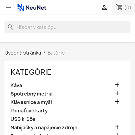
shopping_cart


(0)
search
Úvodná stránka
Batérie
KATEGÓRIE

Káva

Spotrebný metriál

Klávesnice a myši
Pamäťové karty
USB kľúče

Nabíjačky a napájecie zdroje