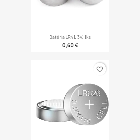
Batéria LR41, 3V, 1ks
0,60 €
favorite_border