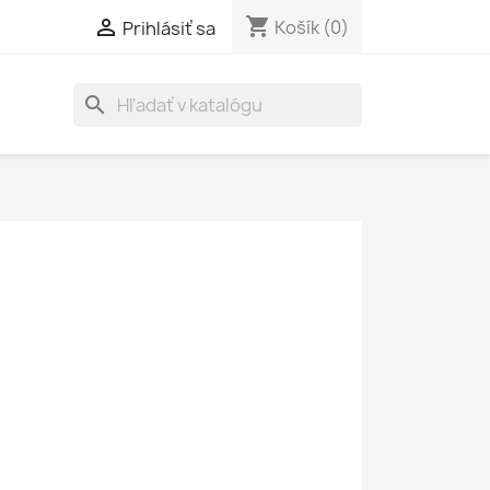
shopping_cart

Košík
(0)
Prihlásiť sa
search