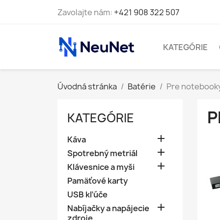
Zavolajte nám:
+421 908 322 507
KATEGÓRIE
Úvodná stránka
Batérie
Pre notebook
P
KATEGÓRIE

Káva

Spotrebný metriál

Klávesnice a myši
Pamäťové karty
USB kľúče

Nabíjačky a napájecie
zdroje