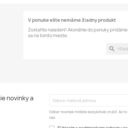
V ponuke ešte nemáme žiadny produkt
Zostaňte naladení! Akonáhle do ponuky pridáme 
sa na tomto mieste.
search
ie novinky a
Odber noviniek môžete kedykoľvek zrušiť. Ak to 
nás.
Súhlasím s podmienkami ochrany o