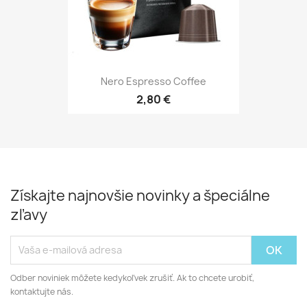
Nero Espresso Coffee
2,80 €
Získajte najnovšie novinky a špeciálne
zľavy
Odber noviniek môžete kedykoľvek zrušiť. Ak to chcete urobiť,
kontaktujte nás.