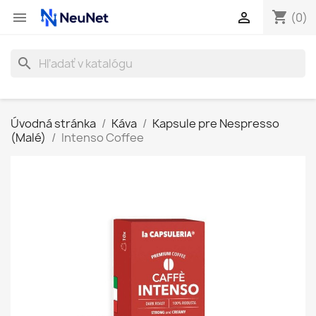
shopping_cart


(0)
search
Úvodná stránka
Káva
Kapsule pre Nespresso
(Malé)
Intenso Coffee