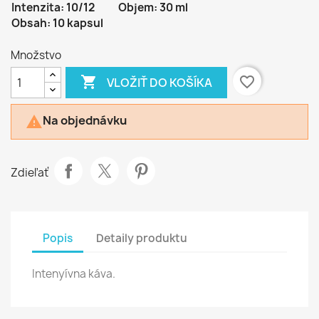
Intenzita: 10/12
Objem: 30 ml
Obsah: 10 kapsul
Množstvo

favorite_border
VLOŽIŤ DO KOŠÍKA
Na objednávku

Zdieľať
Popis
Detaily produktu
Intenyívna káva.