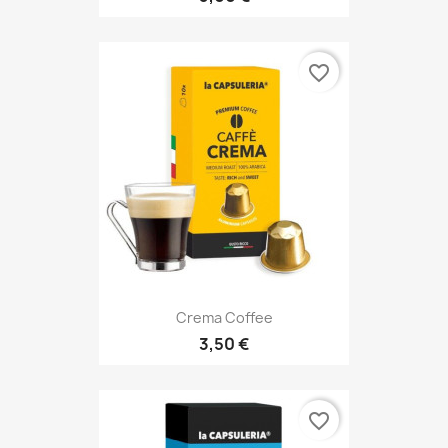
favorite_border
Crema Coffee
3,50 €
favorite_border