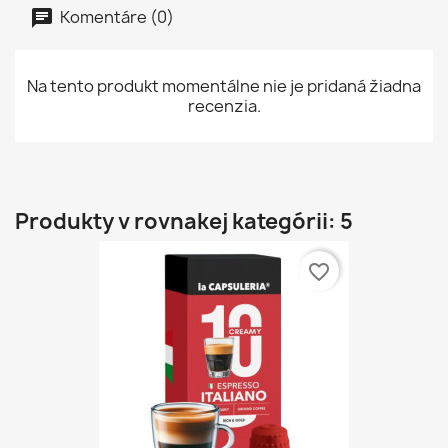
Komentáre (0)
Na tento produkt momentálne nie je pridaná žiadna
recenzia.
Produkty v rovnakej kategórii: 5
favorite_border