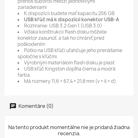
prenos súborov medzi jednotlivými
zariadeniami
K dispozícii budete mať kapacitu 256 GB
USB kľúč má k dispozícii konektor
USB-A
Rozhranie: USB 3.2 Gen 1 (USB 3.0)
Vďaka konštrukcii flash disku môžete
konektor zasunúť, a tak ho chrániť pred
poškodením
Pútko na USB kľúči uľahčuje jeho prenášanie
spoločne s kľúčmi
Výrobným materiálom flash disku je plast
USB kľúč Kingston dopĺňa čierna a modrá
farba
Má rozmery 11,6 × 67,4 × 21,8 mm (v × š × d)
Komentáre (0)
Na tento produkt momentálne nie je pridaná žiadna
recenzia.