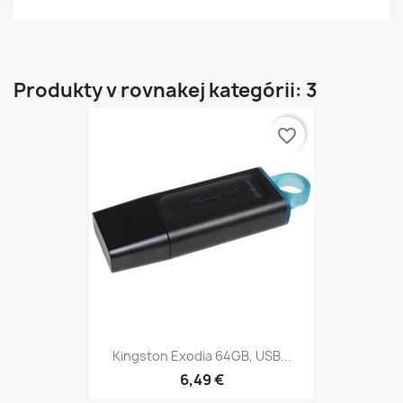
Produkty v rovnakej kategórii: 3
favorite_border
Kingston Exodia 64GB, USB...
6,49 €