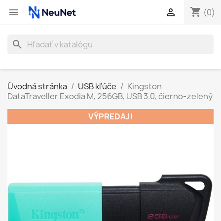
shopping_cart


(0)
search
Úvodná stránka
USB kľúče
Kingston
DataTraveller Exodia M, 256GB, USB 3.0, čierno-zelený
VÝPREDAJ!