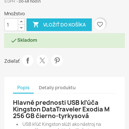
S DPH
Do 48 hodín
Množstvo

favorite_border
VLOŽIŤ DO KOŠÍKA
Skladom

Zdieľať
Popis
Detaily produktu
Hlavné prednosti USB kľúča
Kingston DataTraveler Exodia M
256 GB čierno-tyrkysová
USB kľúč Kingston slúži ako nástroj na