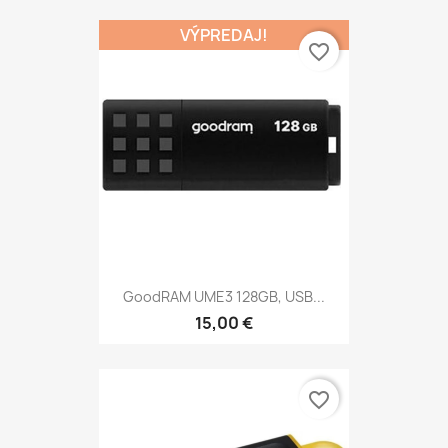
VÝPREDAJ!
favorite_border
GoodRAM UME3 128GB, USB...
15,00 €
favorite_border