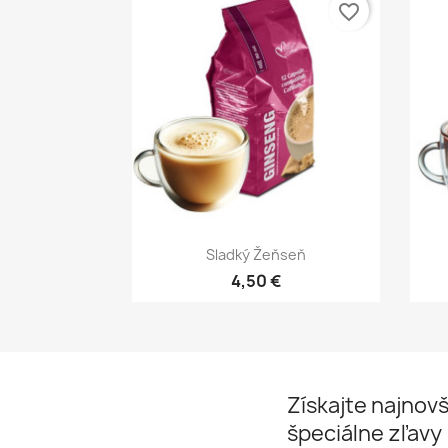
favorite_border
Rýchly náhľad

Sladký Žeňseň
4,50 €
Získajte najnovš
špeciálne zľavy