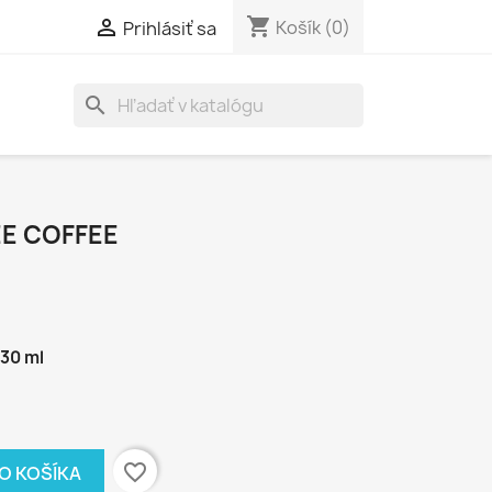
shopping_cart

Košík
(0)
Prihlásiť sa
search
E COFFEE
30 ml
favorite_border
DO KOŠÍKA