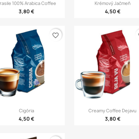
Rýchly náhľad
Rýchly náhľad


rasile 100% Arabica Coffee
Krémový Jačmeň
3,80 €
4,50 €
favorite_border
fa
Rýchly náhľad
Rýchly náhľad


Cigória
Creamy Coffee Dejavu
4,50 €
3,80 €