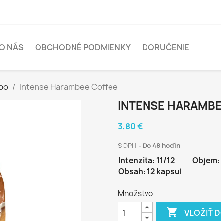
O NÁS
OBCHODNÉ PODMIENKY
DORUČENIE
ibo
Intense Harambee Coffee
INTENSE HARAMBE
3,80 €
S DPH
Do 48 hodín
Intenzita: 11/12
Objem: 
Obsah: 12 kapsul
Množstvo

VLOŽIŤ 