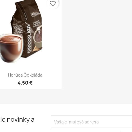
favorite_border
Rýchly náhľad

Horúca Čokoláda
4,50 €
ie novinky a