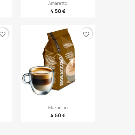
Rýchly náhľad

Amaretto
4,50 €
vorite_border
favorite_border
Rýchly náhľad

Mokačíno
4,50 €