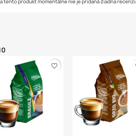
a tento produkt momentálne nie je pridaná žiadna recenzi
10
favorite_border
fa