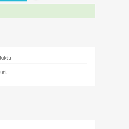
duktu
uti.