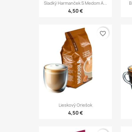
Rýchly náhľad

Sladký Harmanček S Medom A...
B
4,50 €
favorite_border
Rýchly náhľad

Lieskový Oriešok
4,50 €