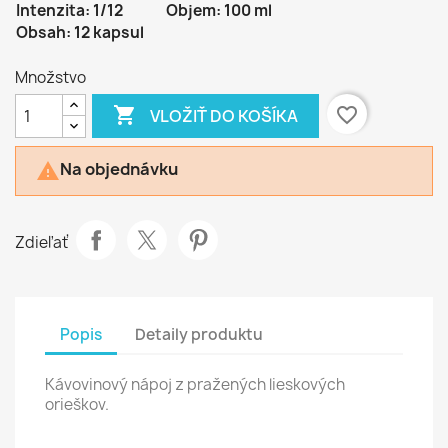
Intenzita: 1/12
Objem: 100 ml
Obsah: 12 kapsul
Množstvo

favorite_border
VLOŽIŤ DO KOŠÍKA
Na objednávku

Zdieľať
Popis
Detaily produktu
Kávovinový nápoj z pražených lieskových
orieškov.