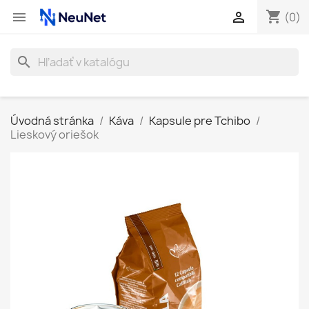
shopping_cart


(0)
search
Úvodná stránka
Káva
Kapsule pre Tchibo
Lieskový oriešok