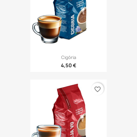
Cigória
4,50 €
favorite_border