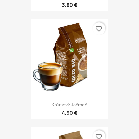
3,80 €
favorite_border
Krémový Jačmeň
4,50 €
favorite_border