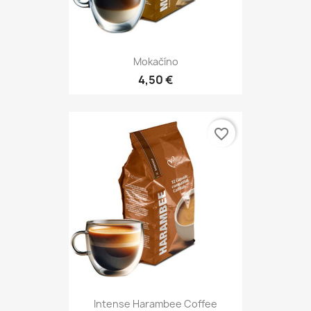
Mokačíno
4,50 €
favorite_border
Intense Harambee Coffee