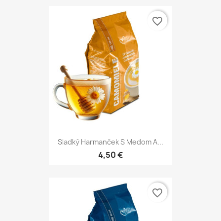
favorite_border
Sladký Harmanček S Medom A...
4,50 €
favorite_border