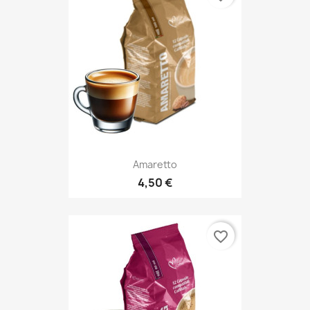
Amaretto
4,50 €
favorite_border