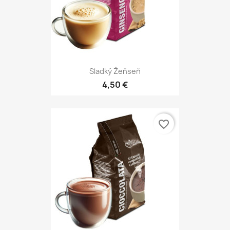
Sladký Žeňseň
4,50 €
favorite_border