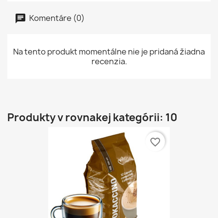
Komentáre (0)
Na tento produkt momentálne nie je pridaná žiadna
recenzia.
Produkty v rovnakej kategórii: 10
favorite_border