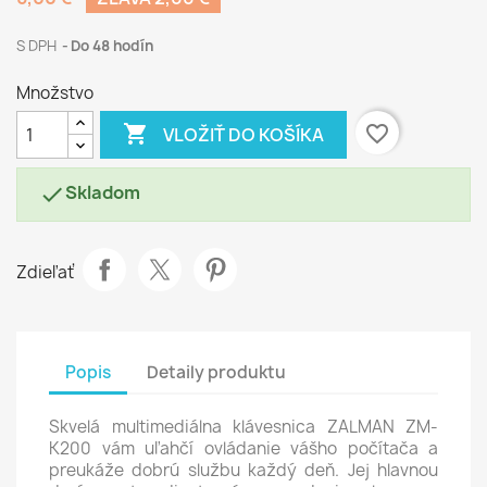
S DPH
Do 48 hodín
Množstvo

favorite_border
VLOŽIŤ DO KOŠÍKA
Skladom

Zdieľať
Popis
Detaily produktu
Skvelá multimediálna klávesnica ZALMAN ZM-
K200 vám uľahčí ovládanie vášho počítača a
preukáže dobrú službu každý deň. Jej hlavnou