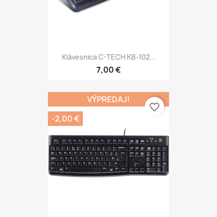
Klávesnica C-TECH KB-102...
7,00 €
VÝPREDAJ!
favorite_border
-2,00 €