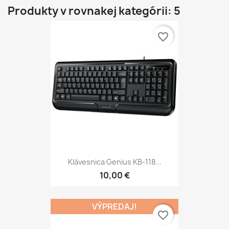
Produkty v rovnakej kategórii: 5
favorite_border
Klávesnica Genius KB-118...
10,00 €
VÝPREDAJ!
favorite_border