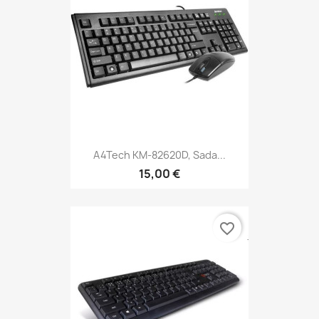
A4Tech KM-82620D, Sada...
15,00 €
favorite_border