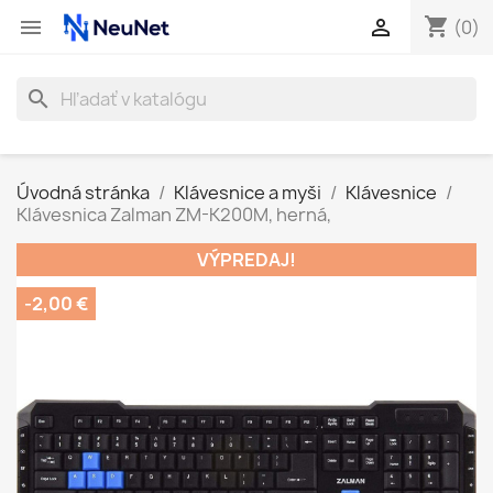
shopping_cart


(0)
search
Úvodná stránka
Klávesnice a myši
Klávesnice
Klávesnica Zalman ZM-K200M, herná,
VÝPREDAJ!
-2,00 €